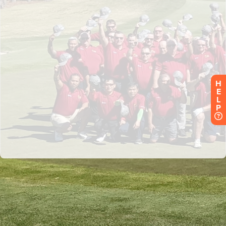
H
E
L
P