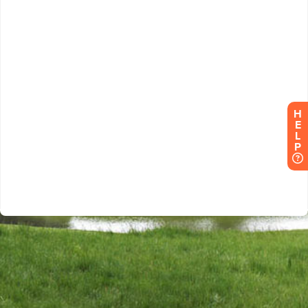
H
E
L
P