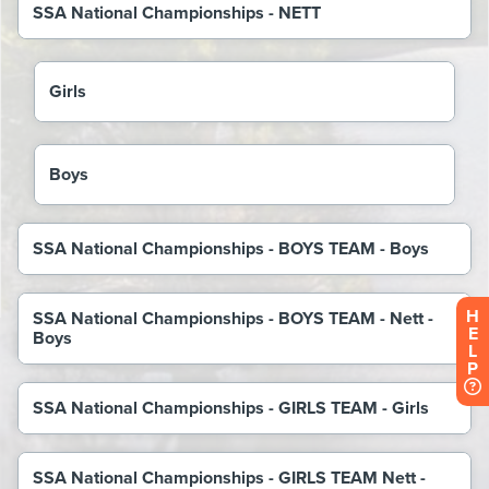
H
E
L
P