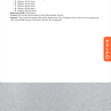
H
E
L
P