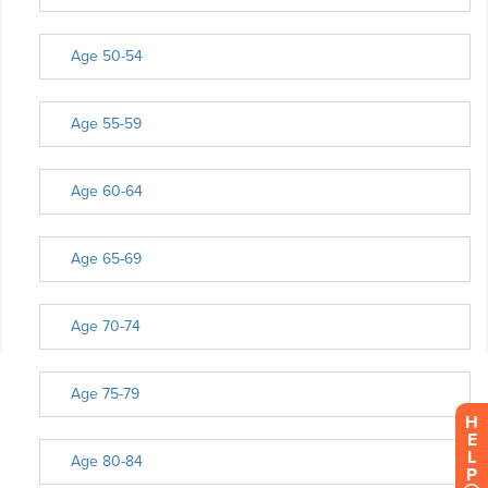
H
E
L
P