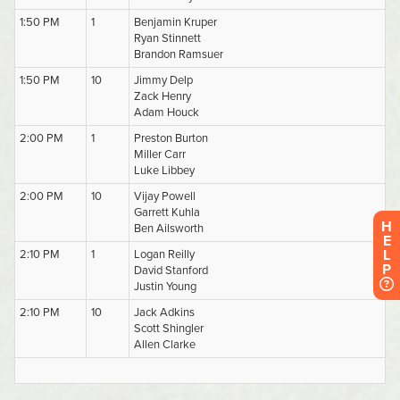
H
E
L
P