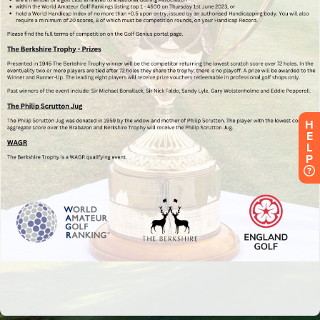
H
E
L
P