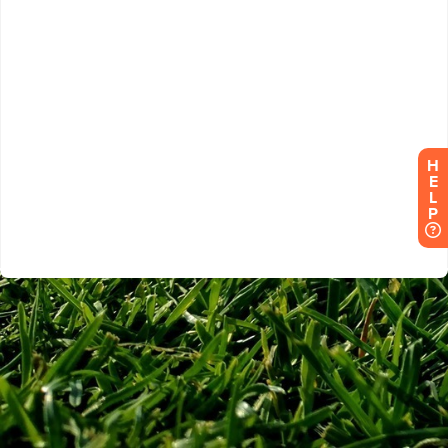
H
E
L
P