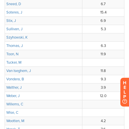
H
E
L
P