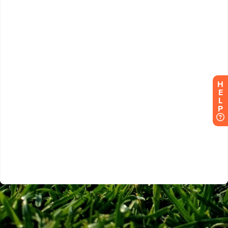
H
E
L
P