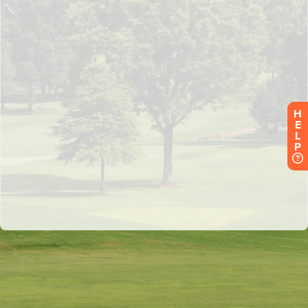
H
E
L
P