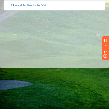
H
E
L
P