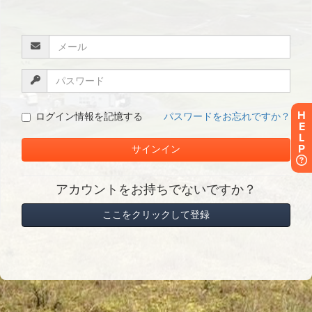
H
E
L
P