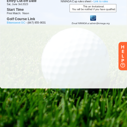
H
E
L
P