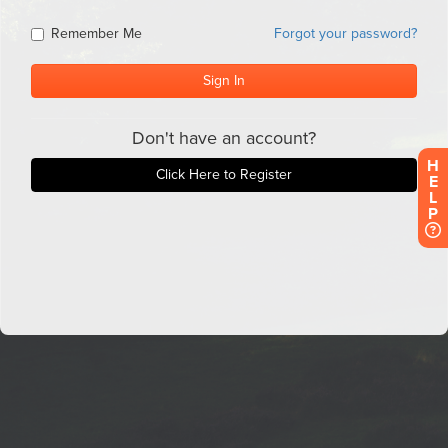
H
E
L
P