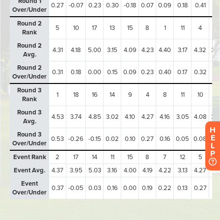
H
E
L
P