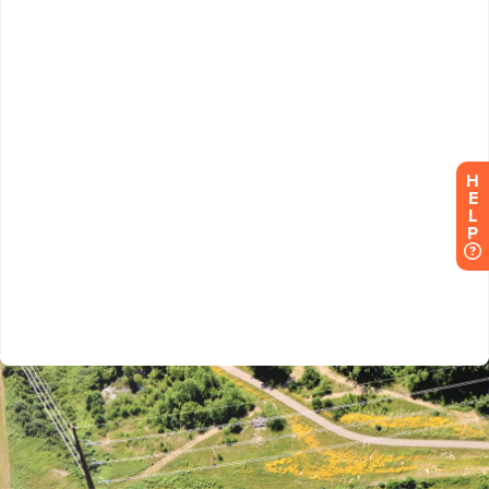
H
E
L
P