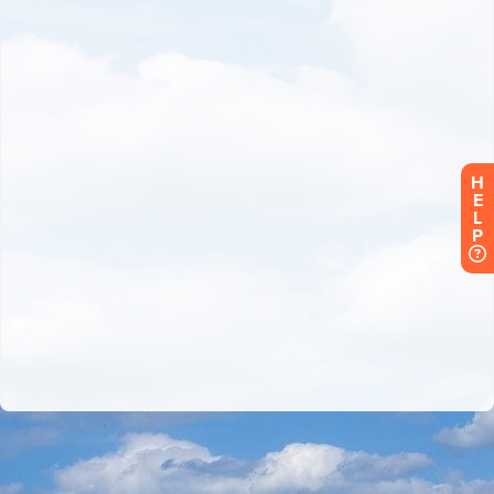
H
E
L
P