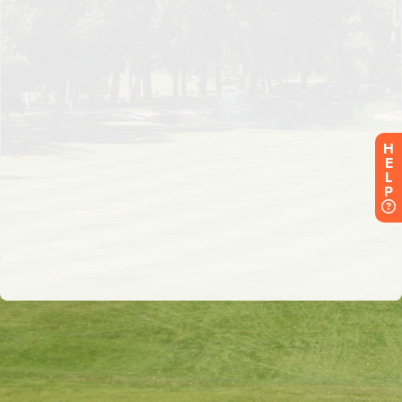
H
E
L
P