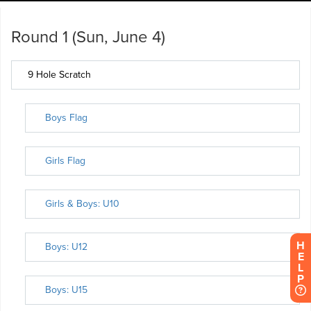
H
E
L
P