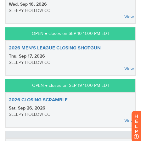
H
E
L
P