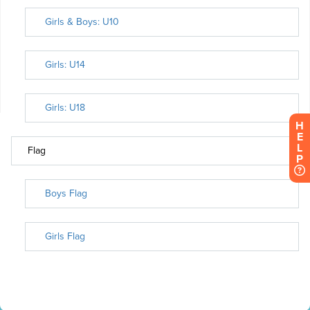
H
E
L
P