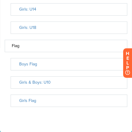
H
E
L
P