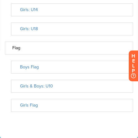
H
E
L
P