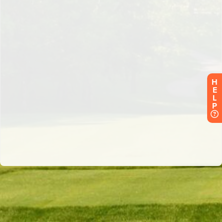
H
E
L
P