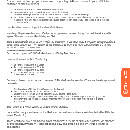
H
E
L
P