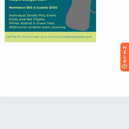
H
E
L
P