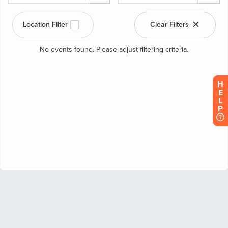
H
E
L
P