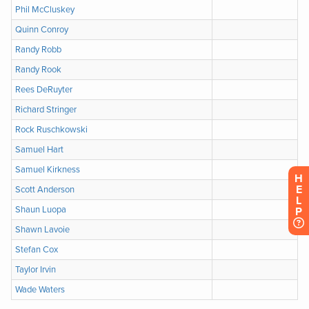
H
E
L
P