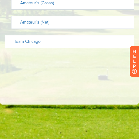
H
E
L
P