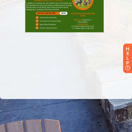
H
E
L
P