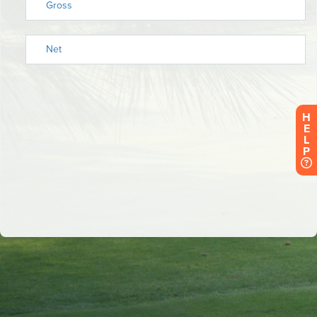
H
E
L
P