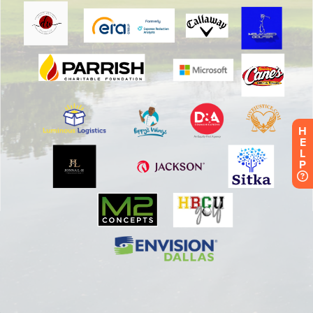
H
E
L
P