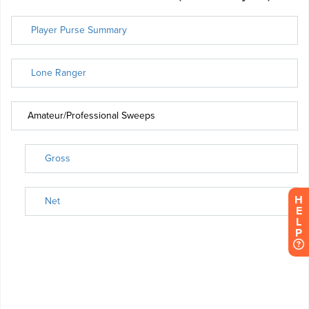
H
E
L
P