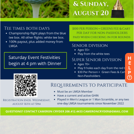
H
E
L
P