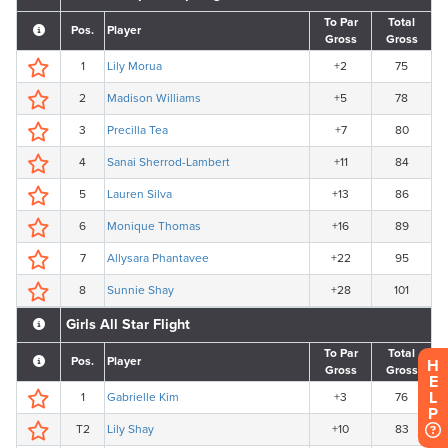
H
E
L
P