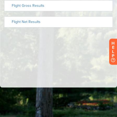
H
E
L
P