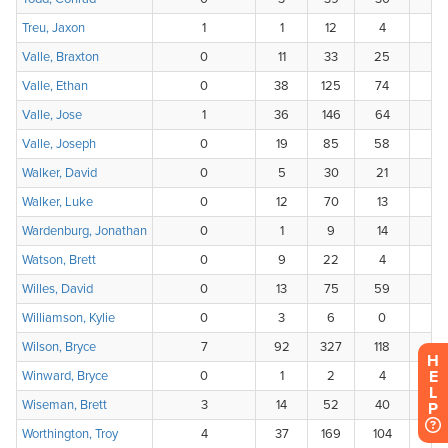
H
E
L
P