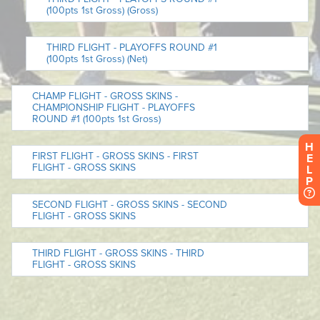
H
E
L
P