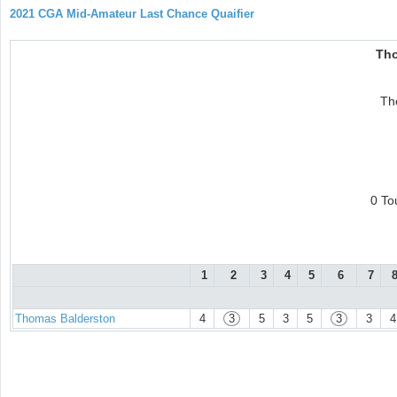
2021 CGA Mid-Amateur Last Chance Quaifier
Tho
Th
0 To
1
2
3
4
5
6
7
Thomas Balderston
4
3
5
3
5
3
3
4