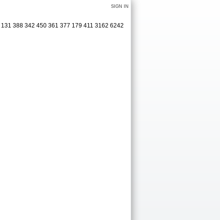
SIGN IN
 131 388 342 450 361 377 179 411 3162 6242