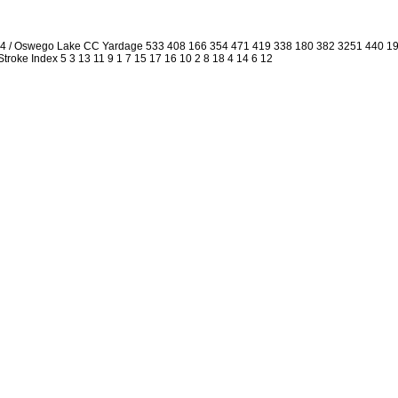
1.4 / Oswego Lake CC Yardage 533 408 166 354 471 419 338 180 382 3251 440 1
 Stroke Index 5 3 13 11 9 1 7 15 17 16 10 2 8 18 4 14 6 12