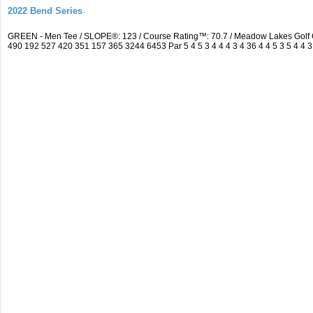
2022 Bend Series
GREEN - Men Tee / SLOPE®: 123 / Course Rating™: 70.7 / Meadow Lakes Golf 
490 192 527 420 351 157 365 3244 6453 Par 5 4 5 3 4 4 4 3 4 36 4 4 5 3 5 4 4 3