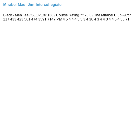
Mirabel Maui Jim Intercollegiate
Black - Men Tee / SLOPE®: 138 / Course Rating™: 73.3 / The Mirabel Club - A
217 433 423 561 474 3591 7147 Par 4 5 4 4 4 3 5 3 4 36 4 3 4 4 3 4 4 5 4 35 71