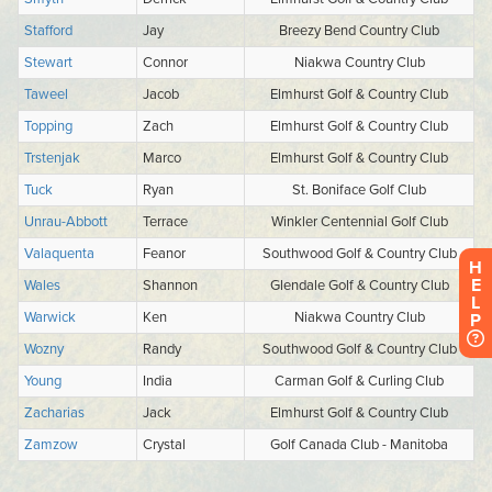
H
E
L
P