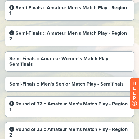
H
E
L
P