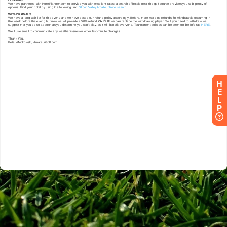
H
E
L
P