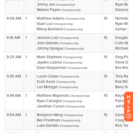
H
E
L
P