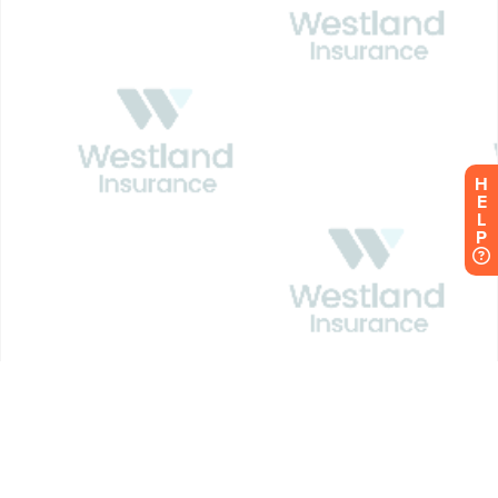
H
E
L
P