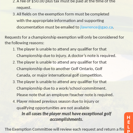
H
E
L
P